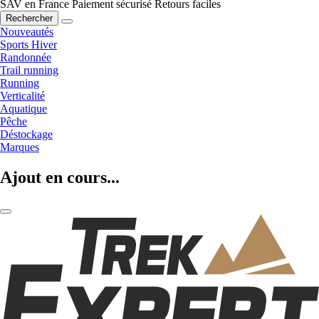
SAV en France
Paiement sécurisé
Retours faciles
Rechercher
Nouveautés
Sports Hiver
Randonnée
Trail running
Running
Verticalité
Aquatique
Pêche
Déstockage
Marques
Ajout en cours...