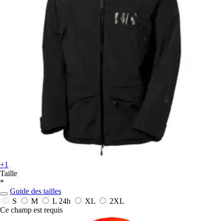
+1
Taille
*
Guide des tailles
S
M
L
24h
XL
2XL
Ce champ est requis