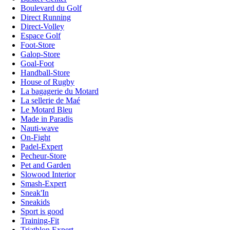
Boulevard du Golf
Direct Running
Direct-Volley
Espace Golf
Foot-Store
Galop-Store
Goal-Foot
Handball-Store
House of Rugby
La bagagerie du Motard
La sellerie de Maé
Le Motard Bleu
Made in Paradis
Nauti-wave
On-Fight
Padel-Expert
Pecheur-Store
Pet and Garden
Slowood Interior
Smash-Expert
Sneak'In
Sneakids
Sport is good
Training-Fit
Triathlon Expert