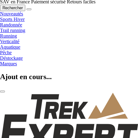
SAV en France
Paiement sécurisé
Retours faciles
Rechercher
Nouveautés
Sports Hiver
Randonnée
Trail running
Running
Verticalité
Aquatique
Pêche
Déstockage
Marques
Ajout en cours...