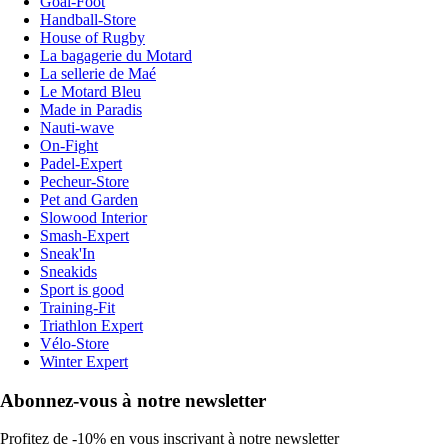
Goal-Foot
Handball-Store
House of Rugby
La bagagerie du Motard
La sellerie de Maé
Le Motard Bleu
Made in Paradis
Nauti-wave
On-Fight
Padel-Expert
Pecheur-Store
Pet and Garden
Slowood Interior
Smash-Expert
Sneak'In
Sneakids
Sport is good
Training-Fit
Triathlon Expert
Vélo-Store
Winter Expert
Abonnez-vous à notre newsletter
Profitez de -10% en vous inscrivant à notre newsletter