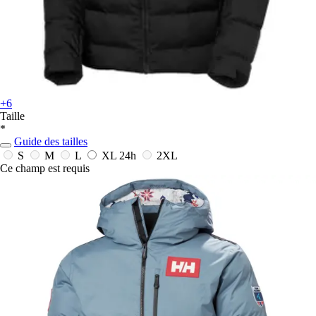
+6
Taille
*
Guide des tailles
S
M
L
XL
24h
2XL
Ce champ est requis