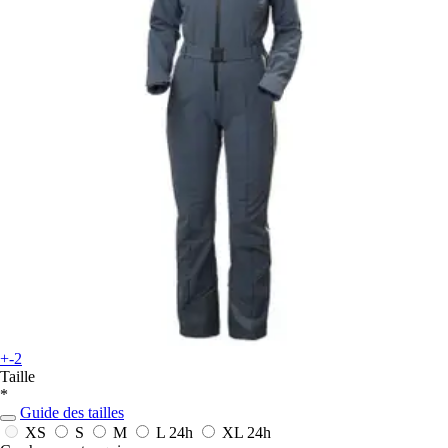
+-2
Taille
*
Guide des tailles
XS
S
M
L
24h
XL
24h