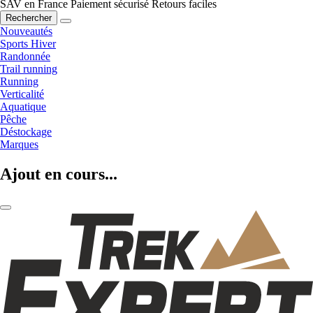
SAV en France
Paiement sécurisé
Retours faciles
Rechercher
Nouveautés
Sports Hiver
Randonnée
Trail running
Running
Verticalité
Aquatique
Pêche
Déstockage
Marques
Ajout en cours...