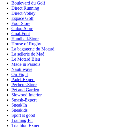
Boulevard du Golf
Direct Running
Direct-Volley
Espace Golf
Foot-Store
Galop-Store
Goal-Foot
Handball-Store
House of Rugby
La bagagerie du Motard
La sellerie de Maé
Le Motard Bleu
Made in Paradis
Nauti-wave
On-Fight
Padel-Expert
Pecheur-Store
Pet and Garden
Slowood Interior
Smash-Expert
Sneak'In
Sneakids
Sport is good
Training-Fit
Triathlon Expert