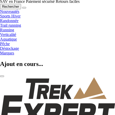
SAV en France
Paiement sécurisé
Retours faciles
Rechercher
Nouveautés
Sports Hiver
Randonnée
Trail running
Running
Verticalité
Aquatique
Pêche
Déstockage
Marques
Ajout en cours...