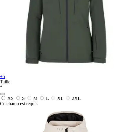
+5
Taille
*
XS
S
M
L
XL
2XL
Ce champ est requis