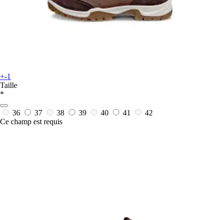
+-1
Taille
*
36
37
38
39
40
41
42
Ce champ est requis