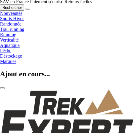
SAV en France
Paiement sécurisé
Retours faciles
Rechercher
Nouveautés
Sports Hiver
Randonnée
Trail running
Running
Verticalité
Aquatique
Pêche
Déstockage
Marques
Ajout en cours...