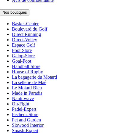
Avis de confidentialité
Nos boutiques
Basket-Center
Boulevard du Golf
Direct Running
Direct-Volley
Espace Golf
Foot-Store
Galop-Store
Goal-Foot
Handball-Store
House of Rugby
La bagagerie du Motard
La sellerie de Maé
Le Motard Bleu
Made in Paradis
Nauti-wave
On-Fight
Padel-Expert
Pecheur-Store
Pet and Garden
Slowood Interior
Smash-Expert