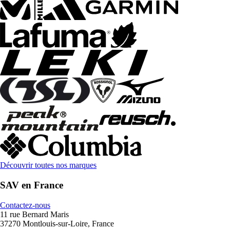
Découvrir toutes nos marques
SAV en France
Contactez-nous
11 rue Bernard Maris
37270 Montlouis-sur-Loire, France