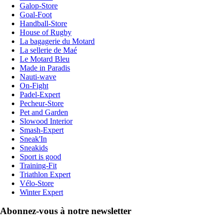
Galop-Store
Goal-Foot
Handball-Store
House of Rugby
La bagagerie du Motard
La sellerie de Maé
Le Motard Bleu
Made in Paradis
Nauti-wave
On-Fight
Padel-Expert
Pecheur-Store
Pet and Garden
Slowood Interior
Smash-Expert
Sneak'In
Sneakids
Sport is good
Training-Fit
Triathlon Expert
Vélo-Store
Winter Expert
Abonnez-vous à notre newsletter