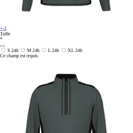
+-2
Taille
*
S
24h
M
24h
L
24h
XL
24h
Ce champ est requis