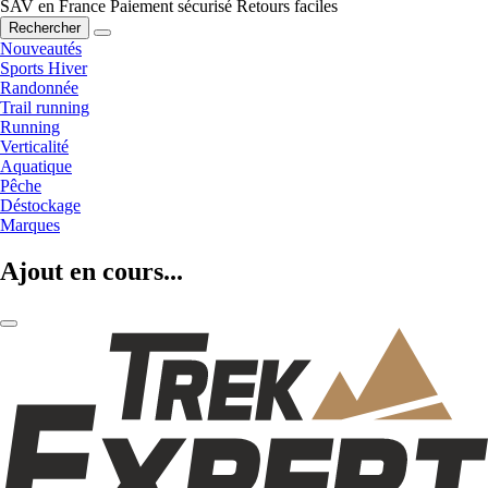
SAV en France
Paiement sécurisé
Retours faciles
Rechercher
Nouveautés
Sports Hiver
Randonnée
Trail running
Running
Verticalité
Aquatique
Pêche
Déstockage
Marques
Ajout en cours...