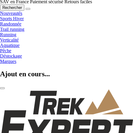
SAV en France
Paiement sécurisé
Retours faciles
Rechercher
Nouveautés
Sports Hiver
Randonnée
Trail running
Running
Verticalité
Aquatique
Pêche
Déstockage
Marques
Ajout en cours...