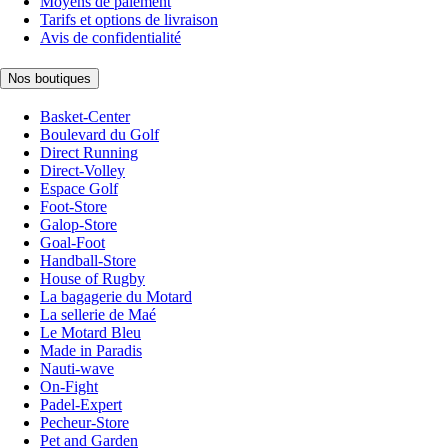
Moyens de paiement
Tarifs et options de livraison
Avis de confidentialité
Nos boutiques
Basket-Center
Boulevard du Golf
Direct Running
Direct-Volley
Espace Golf
Foot-Store
Galop-Store
Goal-Foot
Handball-Store
House of Rugby
La bagagerie du Motard
La sellerie de Maé
Le Motard Bleu
Made in Paradis
Nauti-wave
On-Fight
Padel-Expert
Pecheur-Store
Pet and Garden