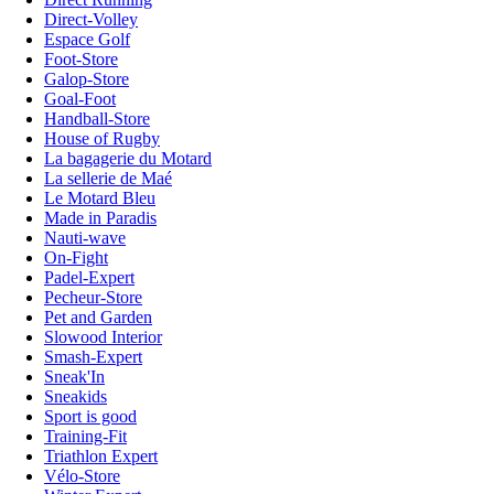
Direct-Volley
Espace Golf
Foot-Store
Galop-Store
Goal-Foot
Handball-Store
House of Rugby
La bagagerie du Motard
La sellerie de Maé
Le Motard Bleu
Made in Paradis
Nauti-wave
On-Fight
Padel-Expert
Pecheur-Store
Pet and Garden
Slowood Interior
Smash-Expert
Sneak'In
Sneakids
Sport is good
Training-Fit
Triathlon Expert
Vélo-Store