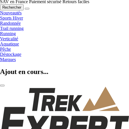
SAV en France
Paiement sécurisé
Retours faciles
Rechercher
Nouveautés
Sports Hiver
Randonnée
Trail running
Running
Verticalité
Aquatique
Pêche
Déstockage
Marques
Ajout en cours...