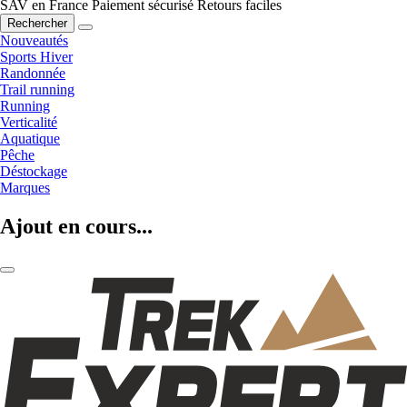
SAV en France
Paiement sécurisé
Retours faciles
Rechercher
Nouveautés
Sports Hiver
Randonnée
Trail running
Running
Verticalité
Aquatique
Pêche
Déstockage
Marques
Ajout en cours...