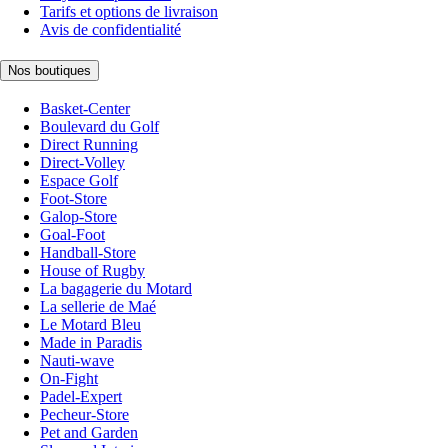
Tarifs et options de livraison
Avis de confidentialité
Nos boutiques
Basket-Center
Boulevard du Golf
Direct Running
Direct-Volley
Espace Golf
Foot-Store
Galop-Store
Goal-Foot
Handball-Store
House of Rugby
La bagagerie du Motard
La sellerie de Maé
Le Motard Bleu
Made in Paradis
Nauti-wave
On-Fight
Padel-Expert
Pecheur-Store
Pet and Garden