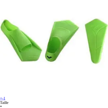
+-1
Taille
*