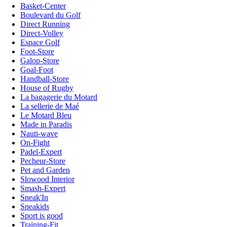
Basket-Center
Boulevard du Golf
Direct Running
Direct-Volley
Espace Golf
Foot-Store
Galop-Store
Goal-Foot
Handball-Store
House of Rugby
La bagagerie du Motard
La sellerie de Maé
Le Motard Bleu
Made in Paradis
Nauti-wave
On-Fight
Padel-Expert
Pecheur-Store
Pet and Garden
Slowood Interior
Smash-Expert
Sneak'In
Sneakids
Sport is good
Training-Fit