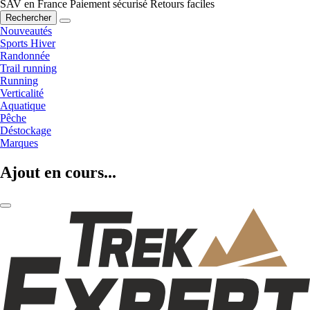
SAV en France
Paiement sécurisé
Retours faciles
Rechercher
Nouveautés
Sports Hiver
Randonnée
Trail running
Running
Verticalité
Aquatique
Pêche
Déstockage
Marques
Ajout en cours...