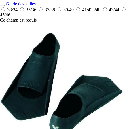
Guide des tailles
33/34
35/36
37/38
39/40
41/42
24h
43/44
45/46
Ce champ est requis