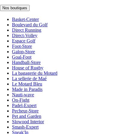
Nos boutiques
Basket-Center
Boulevard du Golf
Direct Running
Direct-Volley
Espace Golf
Foot-Store
Galop-Store
Goal-Foot
Handball-Store
House of Rugby
La bagagerie du Motard
La sellerie de Maé
Le Motard Bleu
Made in Paradis
Nauti-wave
On-Fight
Padel-Expert
Pecheur-Store
Pet and Garden
Slowood Interior
Smash-Expert
Sneak'In