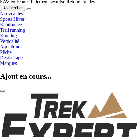
SAV en France
Paiement sécurisé
Retours faciles
Rechercher
Nouveautés
Sports Hiver
Randonnée
Trail running
Running
Verticalité
Aquatique
Pêche
Déstockage
Marques
Ajout en cours...