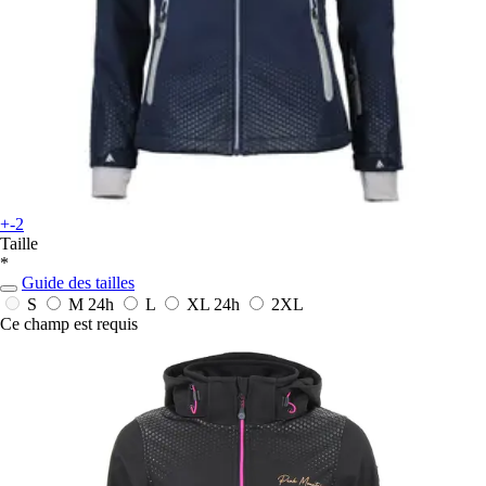
+-2
Taille
*
Guide des tailles
S
M
24h
L
XL
24h
2XL
Ce champ est requis