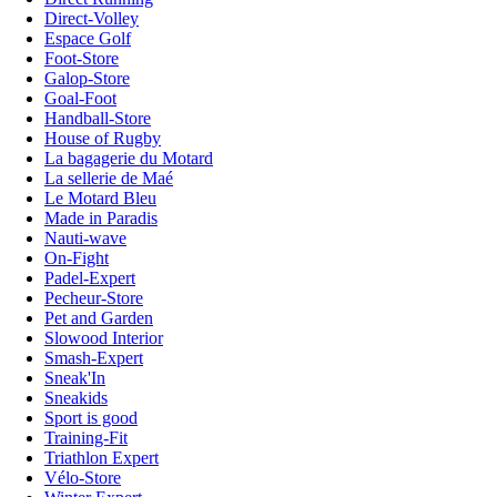
Direct-Volley
Espace Golf
Foot-Store
Galop-Store
Goal-Foot
Handball-Store
House of Rugby
La bagagerie du Motard
La sellerie de Maé
Le Motard Bleu
Made in Paradis
Nauti-wave
On-Fight
Padel-Expert
Pecheur-Store
Pet and Garden
Slowood Interior
Smash-Expert
Sneak'In
Sneakids
Sport is good
Training-Fit
Triathlon Expert
Vélo-Store