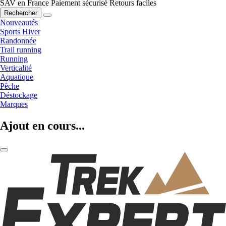
SAV en France
Paiement sécurisé
Retours faciles
Rechercher
Nouveautés
Sports Hiver
Randonnée
Trail running
Running
Verticalité
Aquatique
Pêche
Déstockage
Marques
Ajout en cours...