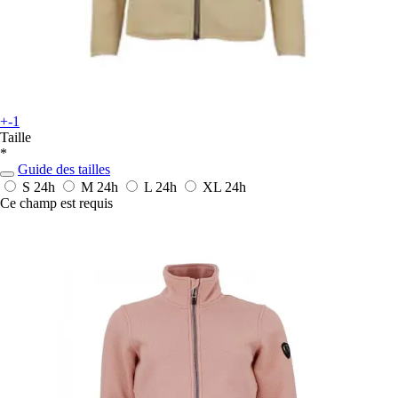
+-1
Taille
*
Guide des tailles
S
24h
M
24h
L
24h
XL
24h
Ce champ est requis