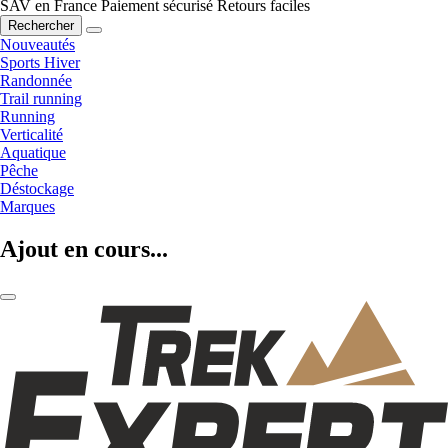
SAV en France
Paiement sécurisé
Retours faciles
Rechercher
Nouveautés
Sports Hiver
Randonnée
Trail running
Running
Verticalité
Aquatique
Pêche
Déstockage
Marques
Ajout en cours...