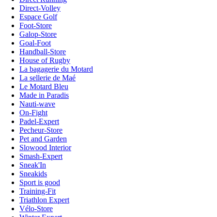
Direct-Volley
Espace Golf
Foot-Store
Galop-Store
Goal-Foot
Handball-Store
House of Rugby
La bagagerie du Motard
La sellerie de Maé
Le Motard Bleu
Made in Paradis
Nauti-wave
On-Fight
Padel-Expert
Pecheur-Store
Pet and Garden
Slowood Interior
Smash-Expert
Sneak'In
Sneakids
Sport is good
Training-Fit
Triathlon Expert
Vélo-Store