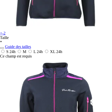
+-2
Taille
*
Guide des tailles
S
24h
M
L
24h
XL
24h
Ce champ est requis