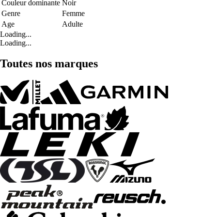
Couleur dominante
Noir
Genre
Femme
Age
Adulte
Loading...
Loading...
Toutes nos marques