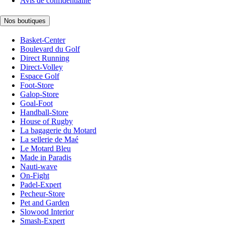
Avis de confidentialité
Nos boutiques
Basket-Center
Boulevard du Golf
Direct Running
Direct-Volley
Espace Golf
Foot-Store
Galop-Store
Goal-Foot
Handball-Store
House of Rugby
La bagagerie du Motard
La sellerie de Maé
Le Motard Bleu
Made in Paradis
Nauti-wave
On-Fight
Padel-Expert
Pecheur-Store
Pet and Garden
Slowood Interior
Smash-Expert