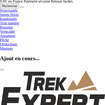
SAV en France
Paiement sécurisé
Retours faciles
Rechercher
Nouveautés
Sports Hiver
Randonnée
Trail running
Running
Verticalité
Aquatique
Pêche
Déstockage
Marques
Ajout en cours...