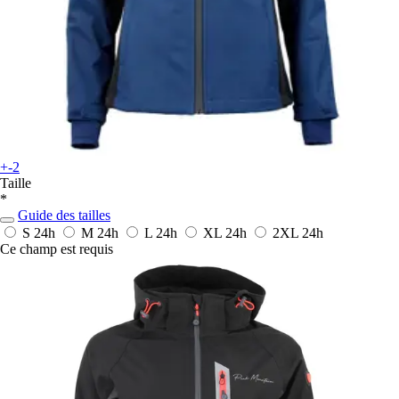
+-2
Taille
*
Guide des tailles
S
24h
M
24h
L
24h
XL
24h
2XL
24h
Ce champ est requis