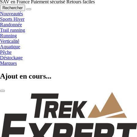
SAV en France
Paiement sécurisé
Retours faciles
Rechercher
Nouveautés
Sports Hiver
Randonnée
Trail running
Running
Verticalité
Aquatique
Pêche
Déstockage
Marques
Ajout en cours...