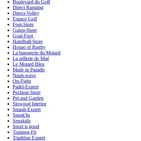
Boulevard du Golf
Direct Running
Direct-Volley
Espace Golf
Foot-Store
Galop-Store
Goal-Foot
Handball-Store
House of Rugby
La bagagerie du Motard
La sellerie de Maé
Le Motard Bleu
Made in Paradis
Nauti-wave
On-Fight
Padel-Expert
Pecheur-Store
Pet and Garden
Slowood Interior
Smash-Expert
Sneak'In
Sneakids
Sport is good
Training-Fit
Triathlon Expert