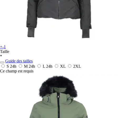
+-1
Taille
*
Guide des tailles
S
24h
M
24h
L
24h
XL
2XL
Ce champ est requis