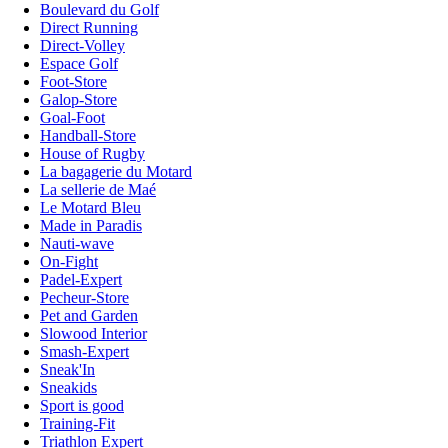
Boulevard du Golf
Direct Running
Direct-Volley
Espace Golf
Foot-Store
Galop-Store
Goal-Foot
Handball-Store
House of Rugby
La bagagerie du Motard
La sellerie de Maé
Le Motard Bleu
Made in Paradis
Nauti-wave
On-Fight
Padel-Expert
Pecheur-Store
Pet and Garden
Slowood Interior
Smash-Expert
Sneak'In
Sneakids
Sport is good
Training-Fit
Triathlon Expert