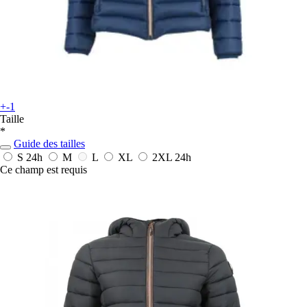
+-1
Taille
*
Guide des tailles
S
24h
M
L
XL
2XL
24h
Ce champ est requis