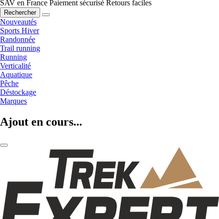
SAV en France
Paiement sécurisé
Retours faciles
Rechercher
Nouveautés
Sports Hiver
Randonnée
Trail running
Running
Verticalité
Aquatique
Pêche
Déstockage
Marques
Ajout en cours...