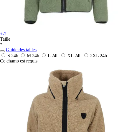
+-2
Taille
*
Guide des tailles
S
24h
M
24h
L
24h
XL
24h
2XL
24h
Ce champ est requis