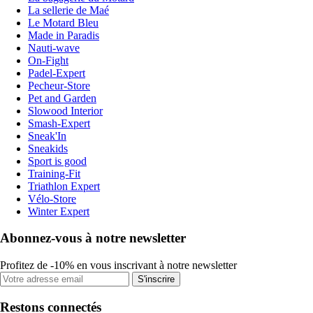
La sellerie de Maé
Le Motard Bleu
Made in Paradis
Nauti-wave
On-Fight
Padel-Expert
Pecheur-Store
Pet and Garden
Slowood Interior
Smash-Expert
Sneak'In
Sneakids
Sport is good
Training-Fit
Triathlon Expert
Vélo-Store
Winter Expert
Abonnez-vous à notre newsletter
Profitez de -10% en vous inscrivant à notre newsletter
S'inscrire
Restons connectés