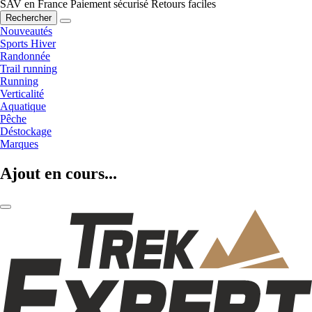
SAV en France
Paiement sécurisé
Retours faciles
Rechercher
Nouveautés
Sports Hiver
Randonnée
Trail running
Running
Verticalité
Aquatique
Pêche
Déstockage
Marques
Ajout en cours...