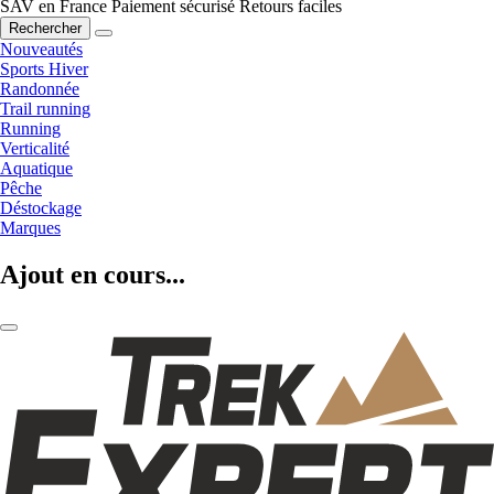
SAV en France
Paiement sécurisé
Retours faciles
Rechercher
Nouveautés
Sports Hiver
Randonnée
Trail running
Running
Verticalité
Aquatique
Pêche
Déstockage
Marques
Ajout en cours...