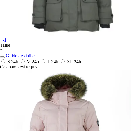
+-1
Taille
*
Guide des tailles
S
24h
M
24h
L
24h
XL
24h
Ce champ est requis