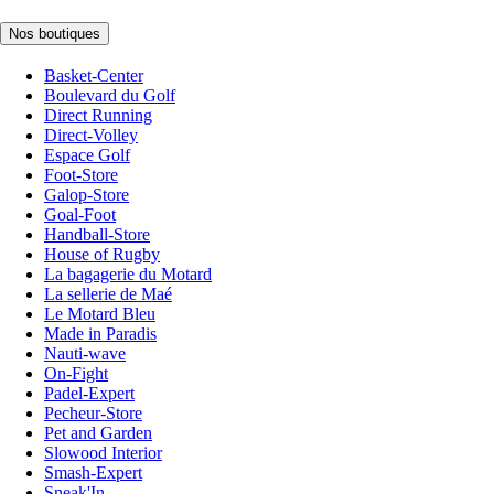
Nos boutiques
Basket-Center
Boulevard du Golf
Direct Running
Direct-Volley
Espace Golf
Foot-Store
Galop-Store
Goal-Foot
Handball-Store
House of Rugby
La bagagerie du Motard
La sellerie de Maé
Le Motard Bleu
Made in Paradis
Nauti-wave
On-Fight
Padel-Expert
Pecheur-Store
Pet and Garden
Slowood Interior
Smash-Expert
Sneak'In