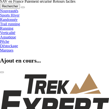
SAV en France
Paiement sécurisé
Retours faciles
Rechercher
Nouveautés
Sports Hiver
Randonnée
Trail running
Running
Verticalité
Aquatique
Pêche
Déstockage
Marques
Ajout en cours...