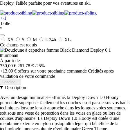
Deploy, l'alliée parfaite pour vos aventures en ski.
+-1
Taille
*
XS
S
M
L
24h
XL
Ce champ est requis
À partir de
350,00 €
261,78 €
-25%
+13,09 €
offerts sur votre prochaine commande
Crédités après
validation de votre commande
Loading...
Description
Avec un design minimaliste affirmé, la Deploy Down 1.0 Hoody
permet de superposer facilement les couches : soit par-dessus vos hauts
techniques lorsque le soir approche dans les longues voies soutenues,
soit sous une veste de protection dans les voies en glace ou lors de
courses d'alpinisme. La Deploy Down 1.0 Hoody est dotée d'une
membrane externe en nylon ripstop ultra léger qui bénéficie de la
technologie imper-respirante révolutionnaire Green Theme