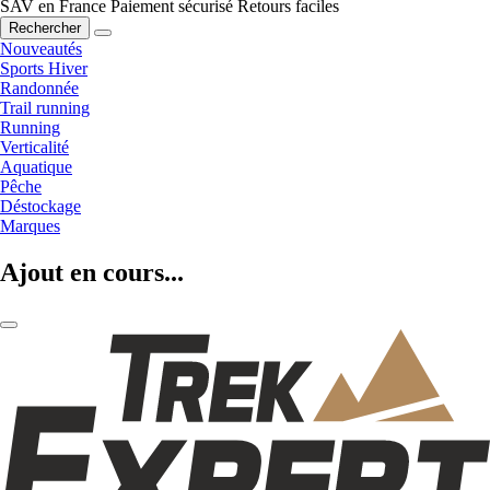
SAV en France
Paiement sécurisé
Retours faciles
Rechercher
Nouveautés
Sports Hiver
Randonnée
Trail running
Running
Verticalité
Aquatique
Pêche
Déstockage
Marques
Ajout en cours...