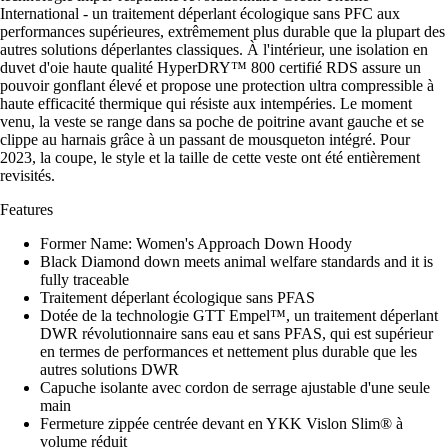
International - un traitement déperlant écologique sans PFC aux
performances supérieures, extrêmement plus durable que la plupart des
autres solutions déperlantes classiques. À l'intérieur, une isolation en
duvet d'oie haute qualité HyperDRY™ 800 certifié RDS assure un
pouvoir gonflant élevé et propose une protection ultra compressible à
haute efficacité thermique qui résiste aux intempéries. Le moment
venu, la veste se range dans sa poche de poitrine avant gauche et se
clippe au harnais grâce à un passant de mousqueton intégré. Pour
2023, la coupe, le style et la taille de cette veste ont été entièrement
revisités.
Features
Former Name: Women's Approach Down Hoody
Black Diamond down meets animal welfare standards and it is
fully traceable
Traitement déperlant écologique sans PFAS
Dotée de la technologie GTT Empel™, un traitement déperlant
DWR révolutionnaire sans eau et sans PFAS, qui est supérieur
en termes de performances et nettement plus durable que les
autres solutions DWR
Capuche isolante avec cordon de serrage ajustable d'une seule
main
Fermeture zippée centrée devant en YKK Vislon Slim® à
volume réduit