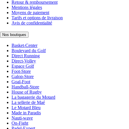
Retour & remboursement
Mentions légales
Moyens de paiement
Tarifs et options de livraison
Avis de confidentialité
Nos boutiques
Basket-Center
Boulevard du Golf
Direct Running
Direct-Volley
Espace Golf
Foot-Store
Galop-Store
Goal-Foot
Handball-Store
House of Rugby
La bagagerie du Motard
La sellerie de Maé
Le Motard Bleu
Made in Paradis
Nauti-wave
On-Fight
Padel-Expert