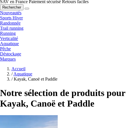
SAV en France
Paiement sécurisé
Retours faciles
Rechercher
Nouveautés
Sports Hiver
Randonnée
Trail running
Running
Verticalité
Aquatique
Pêche
Déstockage
Marques
Accueil
/
Aquatique
/
Kayak, Canoë et Paddle
Notre sélection de produits pour
Kayak, Canoë et Paddle