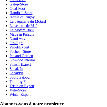
Galop-Store
Goal-Foot
Handball-Store
House of Rugby
La bagagerie du Motard
La sellerie de Maé
Le Motard Bleu
Made in Paradis
Nauti-wave
On-Fight
Padel-Expert
Pecheur-Store
Pet and Garden
Slowood Interior
Smash-Expert
Sneak'In
Sneakids
Sport is good
Training-Fit
Triathlon Expert
Vélo-Store
Winter Expert
Abonnez-vous à notre newsletter