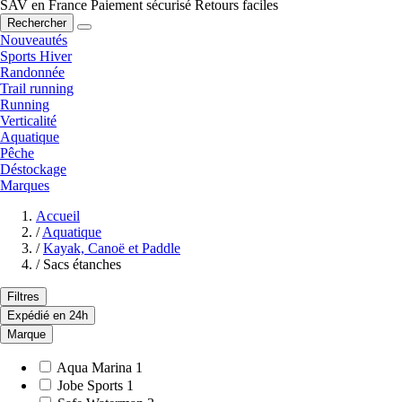
SAV en France
Paiement sécurisé
Retours faciles
Rechercher
Nouveautés
Sports Hiver
Randonnée
Trail running
Running
Verticalité
Aquatique
Pêche
Déstockage
Marques
Accueil
/
Aquatique
/
Kayak, Canoë et Paddle
/
Sacs étanches
Filtres
Expédié en 24h
Marque
Aqua Marina
1
Jobe Sports
1