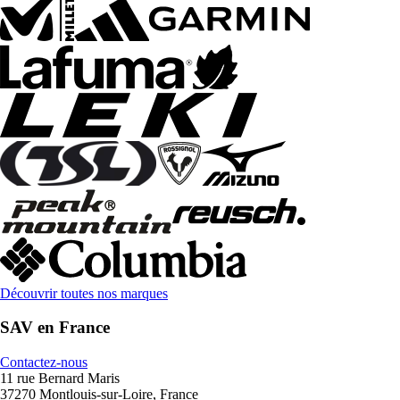
Découvrir toutes nos marques
SAV en France
Contactez-nous
11 rue Bernard Maris
37270 Montlouis-sur-Loire, France