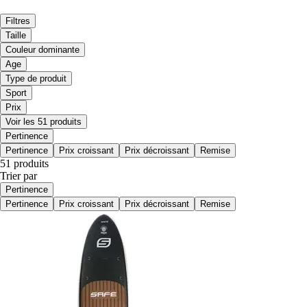
Filtres
Taille
Couleur dominante
Age
Type de produit
Sport
Prix
Voir les 51 produits
Pertinence
Pertinence
Prix croissant
Prix décroissant
Remise
51 produits
Trier par
Pertinence
Pertinence
Prix croissant
Prix décroissant
Remise