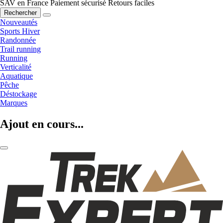
SAV en France
Paiement sécurisé
Retours faciles
Rechercher
Nouveautés
Sports Hiver
Randonnée
Trail running
Running
Verticalité
Aquatique
Pêche
Déstockage
Marques
Ajout en cours...