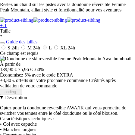
Restez au chaud sur les pistes avec la doudoune réversible Femme
Peak Mountain, alliant style et fonctionnalité pour vos aventures.
+-1
Taille
*
Guide des tailles
S
24h
M
24h
L
XL
24h
Ce champ est requis
À partir de
189,90 €
75,96 €
-60%
Économisez 5%
avec le code
EXTRA
+3,80 €
offerts sur votre prochaine commande
Crédités après
validation de votre commande
Loading...
Description
Optez pour la doudoune réversible AWA/JK qui vous permettra de
switcher vos tenues entre le côté doudoune ou le côté blouson.
Caractéristiques techniques :
• Col avec capuche
• Manches longues
• Fermeture zippée