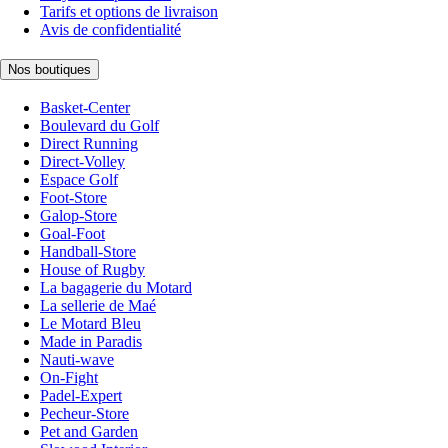
Tarifs et options de livraison
Avis de confidentialité
Nos boutiques
Basket-Center
Boulevard du Golf
Direct Running
Direct-Volley
Espace Golf
Foot-Store
Galop-Store
Goal-Foot
Handball-Store
House of Rugby
La bagagerie du Motard
La sellerie de Maé
Le Motard Bleu
Made in Paradis
Nauti-wave
On-Fight
Padel-Expert
Pecheur-Store
Pet and Garden