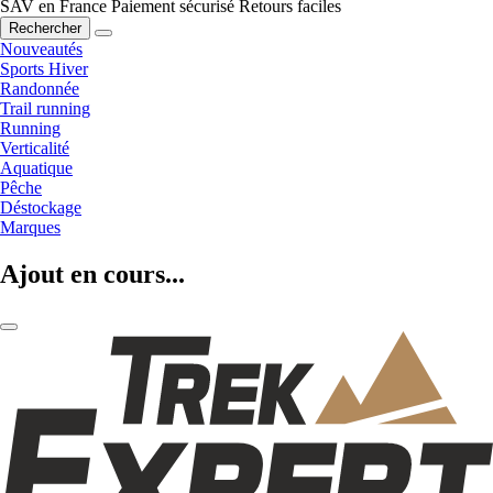
SAV en France
Paiement sécurisé
Retours faciles
Rechercher
Nouveautés
Sports Hiver
Randonnée
Trail running
Running
Verticalité
Aquatique
Pêche
Déstockage
Marques
Ajout en cours...