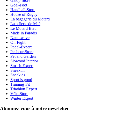
Galop-Store
Goal-Foot
Handball-Store
House of Rugby
La bagagerie du Motard
La sellerie de Maé
Le Motard Bleu
Made in Paradis
Nauti-wave
On-Fight
Padel-Expert
Pecheur-Store
Pet and Garden
Slowood Interior
Smash-Expert
Sneak'In
Sneakids
Sport is good
Training-Fit
Triathlon Expert
Vélo-Store
Winter Expert
Abonnez-vous à notre newsletter