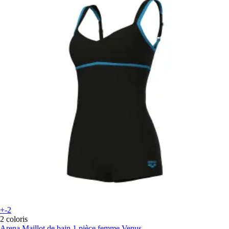
+-2
2 coloris
Arena
Maillot de bain 1 pièce femme Venus