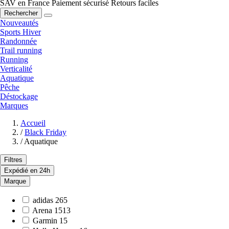
SAV en France
Paiement sécurisé
Retours faciles
Rechercher
Nouveautés
Sports Hiver
Randonnée
Trail running
Running
Verticalité
Aquatique
Pêche
Déstockage
Marques
Accueil
/
Black Friday
/
Aquatique
Filtres
Expédié en 24h
Marque
adidas
265
Arena
1513
Garmin
15