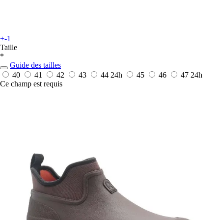
+-1
Taille
*
Guide des tailles
40
41
42
43
44
24h
45
46
47
24h
Ce champ est requis