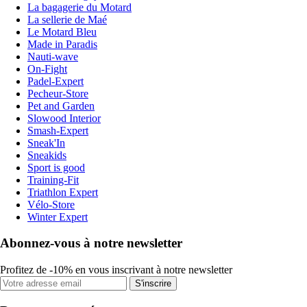
La bagagerie du Motard
La sellerie de Maé
Le Motard Bleu
Made in Paradis
Nauti-wave
On-Fight
Padel-Expert
Pecheur-Store
Pet and Garden
Slowood Interior
Smash-Expert
Sneak'In
Sneakids
Sport is good
Training-Fit
Triathlon Expert
Vélo-Store
Winter Expert
Abonnez-vous à notre newsletter
Profitez de -10% en vous inscrivant à notre newsletter
S'inscrire