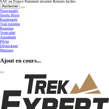
SAV en France
Paiement sécurisé
Retours faciles
Rechercher
Nouveautés
Sports Hiver
Randonnée
Trail running
Running
Verticalité
Aquatique
Pêche
Déstockage
Marques
Ajout en cours...