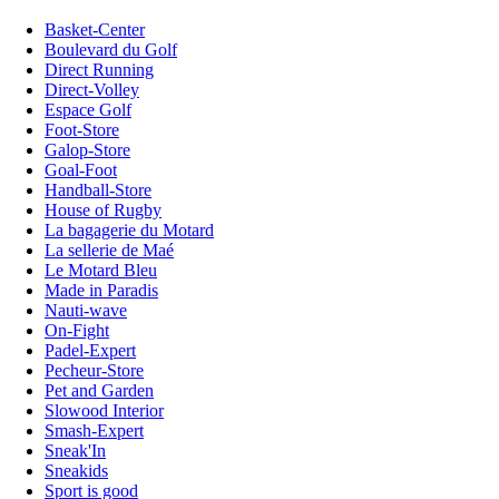
Basket-Center
Boulevard du Golf
Direct Running
Direct-Volley
Espace Golf
Foot-Store
Galop-Store
Goal-Foot
Handball-Store
House of Rugby
La bagagerie du Motard
La sellerie de Maé
Le Motard Bleu
Made in Paradis
Nauti-wave
On-Fight
Padel-Expert
Pecheur-Store
Pet and Garden
Slowood Interior
Smash-Expert
Sneak'In
Sneakids
Sport is good