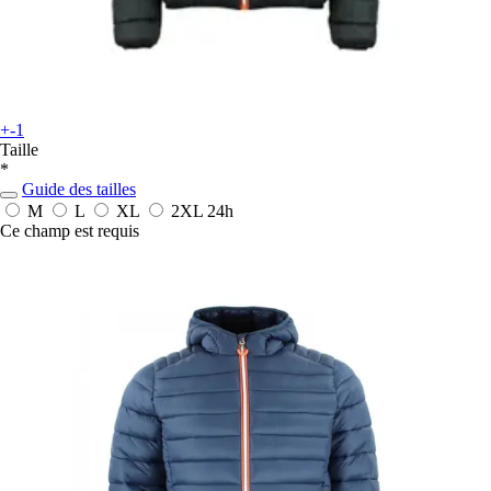
+-1
Taille
*
Guide des tailles
M
L
XL
2XL
24h
Ce champ est requis