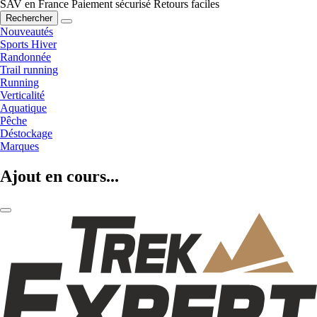
SAV en France
Paiement sécurisé
Retours faciles
Rechercher
Nouveautés
Sports Hiver
Randonnée
Trail running
Running
Verticalité
Aquatique
Pêche
Déstockage
Marques
Ajout en cours...