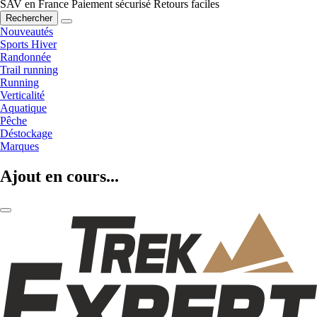
SAV en France
Paiement sécurisé
Retours faciles
Rechercher
Nouveautés
Sports Hiver
Randonnée
Trail running
Running
Verticalité
Aquatique
Pêche
Déstockage
Marques
Ajout en cours...