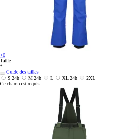
+0
Taille
*
Guide des tailles
S
24h
M
24h
L
XL
24h
2XL
Ce champ est requis