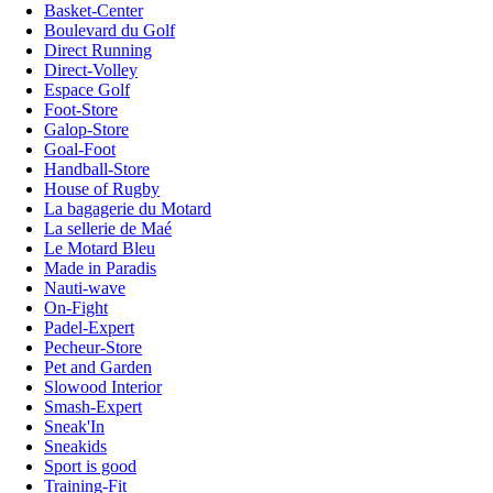
Basket-Center
Boulevard du Golf
Direct Running
Direct-Volley
Espace Golf
Foot-Store
Galop-Store
Goal-Foot
Handball-Store
House of Rugby
La bagagerie du Motard
La sellerie de Maé
Le Motard Bleu
Made in Paradis
Nauti-wave
On-Fight
Padel-Expert
Pecheur-Store
Pet and Garden
Slowood Interior
Smash-Expert
Sneak'In
Sneakids
Sport is good
Training-Fit