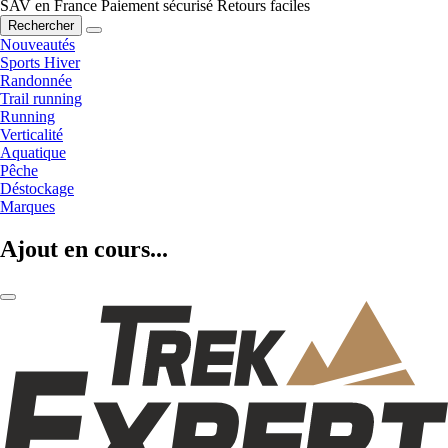
SAV en France
Paiement sécurisé
Retours faciles
Rechercher
Nouveautés
Sports Hiver
Randonnée
Trail running
Running
Verticalité
Aquatique
Pêche
Déstockage
Marques
Ajout en cours...