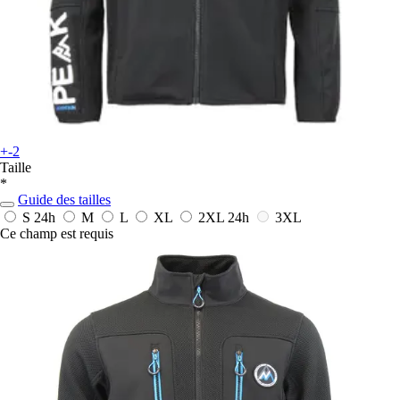
+-2
Taille
*
Guide des tailles
S
24h
M
L
XL
2XL
24h
3XL
Ce champ est requis