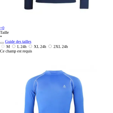
+0
Taille
*
Guide des tailles
M
L
24h
XL
24h
2XL
24h
Ce champ est requis