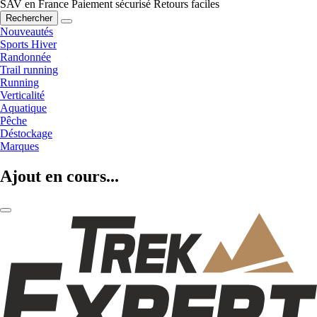
SAV en France
Paiement sécurisé
Retours faciles
Rechercher
Nouveautés
Sports Hiver
Randonnée
Trail running
Running
Verticalité
Aquatique
Pêche
Déstockage
Marques
Ajout en cours...