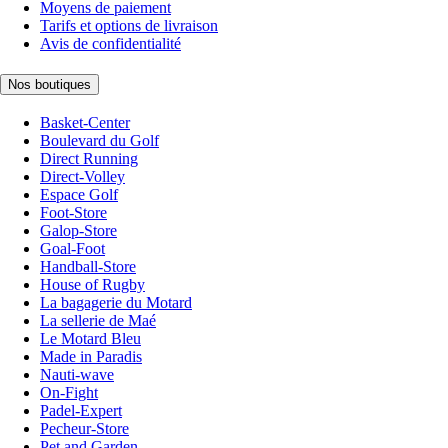
Moyens de paiement
Tarifs et options de livraison
Avis de confidentialité
Nos boutiques
Basket-Center
Boulevard du Golf
Direct Running
Direct-Volley
Espace Golf
Foot-Store
Galop-Store
Goal-Foot
Handball-Store
House of Rugby
La bagagerie du Motard
La sellerie de Maé
Le Motard Bleu
Made in Paradis
Nauti-wave
On-Fight
Padel-Expert
Pecheur-Store
Pet and Garden