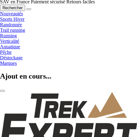
SAV en France
Paiement sécurisé
Retours faciles
Rechercher
Nouveautés
Sports Hiver
Randonnée
Trail running
Running
Verticalité
Aquatique
Pêche
Déstockage
Marques
Ajout en cours...