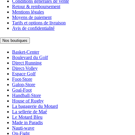
Conditions générales de vente
Retour & remboursement
Mentions légales
Moyens de paiement
Tarifs et options de livraison
Avis de confidentialité
Nos boutiques
Basket-Center
Boulevard du Golf
Direct Running
Direct-Volley
Espace Golf
Foot-Store
Galop-Store
Goal-Foot
Handball-Store
House of Rugby
La bagagerie du Motard
La sellerie de Maé
Le Motard Bleu
Made in Paradis
Nauti-wave
On-Fight