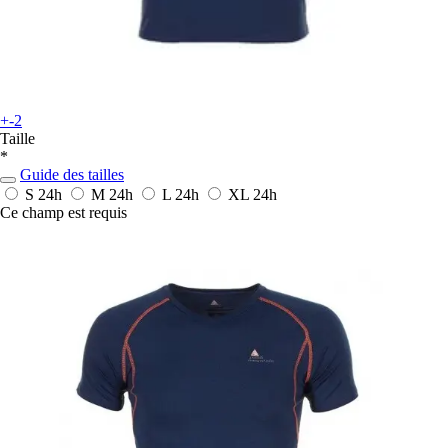
+-2
Taille
*
Guide des tailles
S
24h
M
24h
L
24h
XL
24h
Ce champ est requis