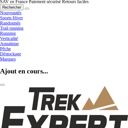
SAV en France
Paiement sécurisé
Retours faciles
Rechercher
Nouveautés
Sports Hiver
Randonnée
Trail running
Running
Verticalité
Aquatique
Pêche
Déstockage
Marques
Ajout en cours...