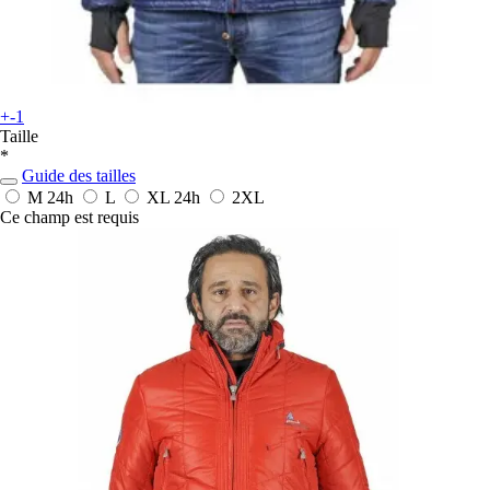
+-1
Taille
*
Guide des tailles
M
24h
L
XL
24h
2XL
Ce champ est requis