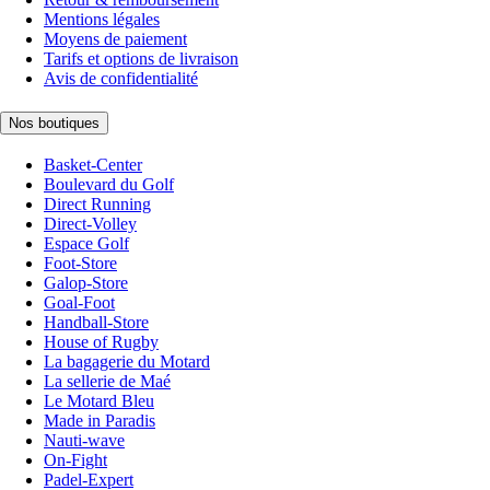
Mentions légales
Moyens de paiement
Tarifs et options de livraison
Avis de confidentialité
Nos boutiques
Basket-Center
Boulevard du Golf
Direct Running
Direct-Volley
Espace Golf
Foot-Store
Galop-Store
Goal-Foot
Handball-Store
House of Rugby
La bagagerie du Motard
La sellerie de Maé
Le Motard Bleu
Made in Paradis
Nauti-wave
On-Fight
Padel-Expert