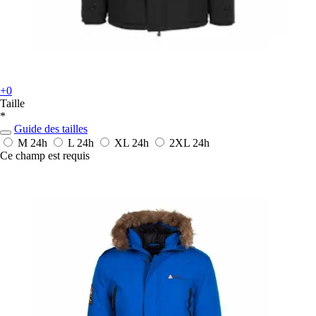
+0
Taille
*
Guide des tailles
M
24h
L
24h
XL
24h
2XL
24h
Ce champ est requis