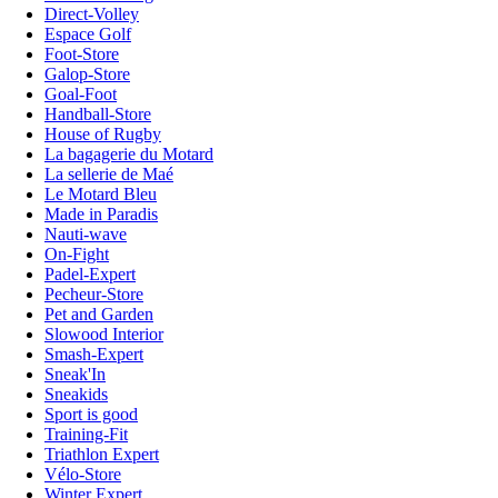
Direct-Volley
Espace Golf
Foot-Store
Galop-Store
Goal-Foot
Handball-Store
House of Rugby
La bagagerie du Motard
La sellerie de Maé
Le Motard Bleu
Made in Paradis
Nauti-wave
On-Fight
Padel-Expert
Pecheur-Store
Pet and Garden
Slowood Interior
Smash-Expert
Sneak'In
Sneakids
Sport is good
Training-Fit
Triathlon Expert
Vélo-Store
Winter Expert