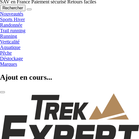
SAV en France
Paiement sécurisé
Retours faciles
Rechercher
Nouveautés
Sports Hiver
Randonnée
Trail running
Running
Verticalité
Aquatique
Pêche
Déstockage
Marques
Ajout en cours...