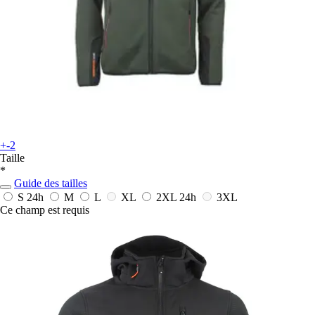
+-2
Taille
*
Guide des tailles
S
24h
M
L
XL
2XL
24h
3XL
Ce champ est requis