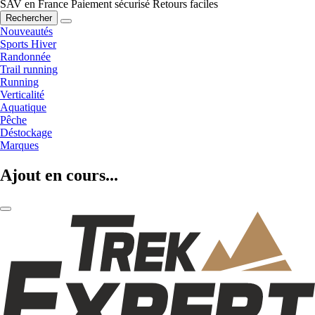
SAV en France
Paiement sécurisé
Retours faciles
Rechercher
Nouveautés
Sports Hiver
Randonnée
Trail running
Running
Verticalité
Aquatique
Pêche
Déstockage
Marques
Ajout en cours...