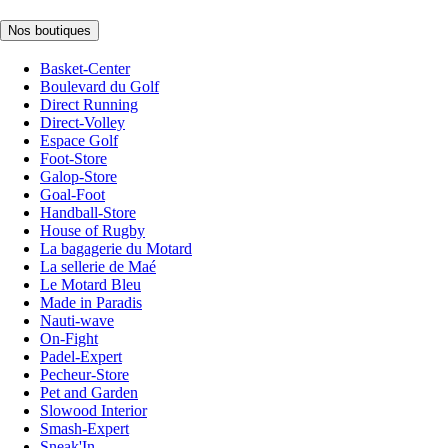
Nos boutiques
Basket-Center
Boulevard du Golf
Direct Running
Direct-Volley
Espace Golf
Foot-Store
Galop-Store
Goal-Foot
Handball-Store
House of Rugby
La bagagerie du Motard
La sellerie de Maé
Le Motard Bleu
Made in Paradis
Nauti-wave
On-Fight
Padel-Expert
Pecheur-Store
Pet and Garden
Slowood Interior
Smash-Expert
Sneak'In