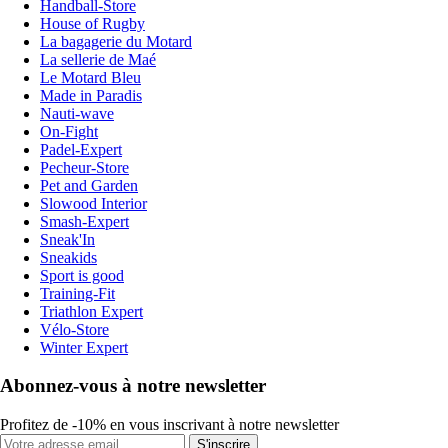
Handball-Store
House of Rugby
La bagagerie du Motard
La sellerie de Maé
Le Motard Bleu
Made in Paradis
Nauti-wave
On-Fight
Padel-Expert
Pecheur-Store
Pet and Garden
Slowood Interior
Smash-Expert
Sneak'In
Sneakids
Sport is good
Training-Fit
Triathlon Expert
Vélo-Store
Winter Expert
Abonnez-vous à notre newsletter
Profitez de -10% en vous inscrivant à notre newsletter
S'inscrire