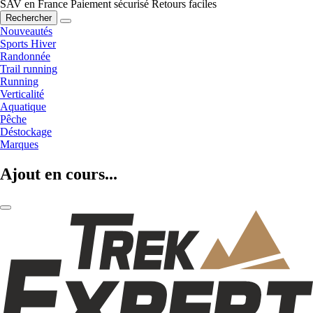
SAV en France
Paiement sécurisé
Retours faciles
Rechercher
Nouveautés
Sports Hiver
Randonnée
Trail running
Running
Verticalité
Aquatique
Pêche
Déstockage
Marques
Ajout en cours...