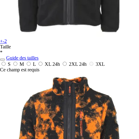
+-2
Taille
*
Guide des tailles
S
M
L
XL
24h
2XL
24h
3XL
Ce champ est requis