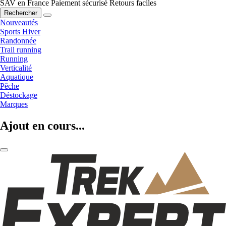
SAV en France
Paiement sécurisé
Retours faciles
Rechercher
Nouveautés
Sports Hiver
Randonnée
Trail running
Running
Verticalité
Aquatique
Pêche
Déstockage
Marques
Ajout en cours...