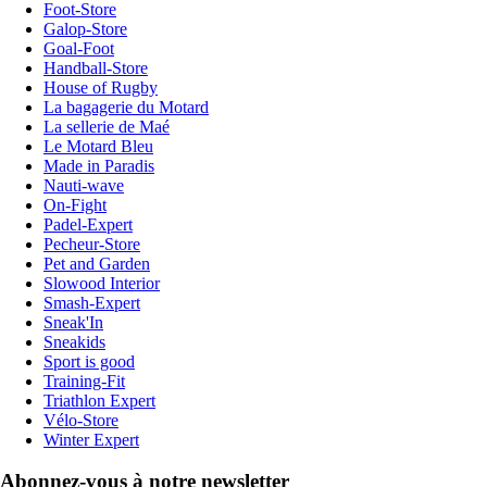
Foot-Store
Galop-Store
Goal-Foot
Handball-Store
House of Rugby
La bagagerie du Motard
La sellerie de Maé
Le Motard Bleu
Made in Paradis
Nauti-wave
On-Fight
Padel-Expert
Pecheur-Store
Pet and Garden
Slowood Interior
Smash-Expert
Sneak'In
Sneakids
Sport is good
Training-Fit
Triathlon Expert
Vélo-Store
Winter Expert
Abonnez-vous à notre newsletter