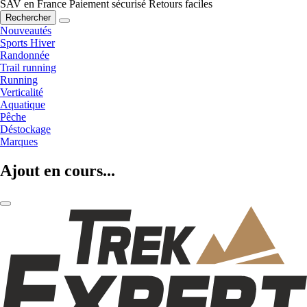
SAV en France
Paiement sécurisé
Retours faciles
Rechercher
Nouveautés
Sports Hiver
Randonnée
Trail running
Running
Verticalité
Aquatique
Pêche
Déstockage
Marques
Ajout en cours...