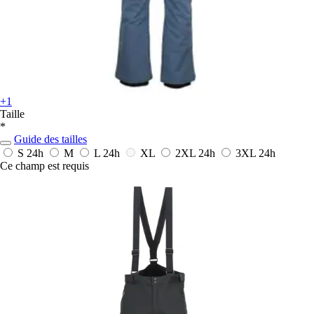
+1
Taille
*
Guide des tailles
S
24h
M
L
24h
XL
2XL
24h
3XL
24h
Ce champ est requis