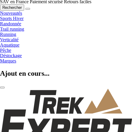
SAV en France
Paiement sécurisé
Retours faciles
Rechercher
Nouveautés
Sports Hiver
Randonnée
Trail running
Running
Verticalité
Aquatique
Pêche
Déstockage
Marques
Ajout en cours...