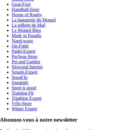
Goal-Foot
Handball-Store
House of Rugby
La bagagerie du Motard
La sellerie de Maé
Le Motard Bleu
Made in Paradis
Nauti-wave
On-Fight
Padel-Expert
Pecheur-Store
Pet and Garden
Slowood Interior
Smash-Expert
Sneak'In
Sneakids
Sport is good
Training-Fit
Triathlon Expert
Vélo-Store
Winter Expert
Abonnez-vous à notre newsletter