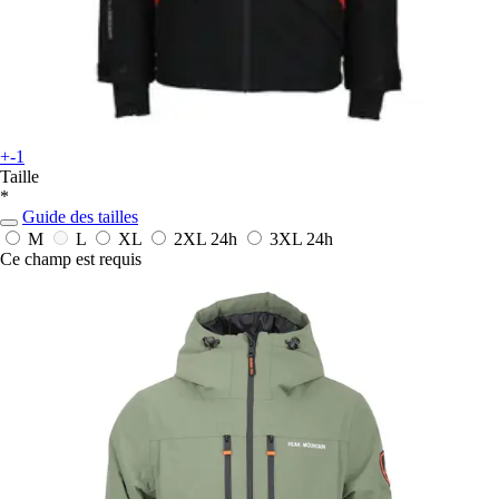
+-1
Taille
*
Guide des tailles
M
L
XL
2XL
24h
3XL
24h
Ce champ est requis