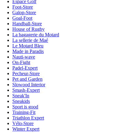
Espace Golf
Foot-Store
Galop-Store
Goal-Foot
Handball-Store
House of Rugby
La bagagerie du Motard
La sellerie de Maé
Le Motard Bleu
Made in Paradis
Nauti-wave
On-Fight
Padel-Expert
Pecheur-Store
Pet and Garden
Slowood Interior
Smash-Expert
Sneak'In
Sneakids
Sport is good
Training-Fit
Triathlon Expert
Vélo-Store
Winter Expert