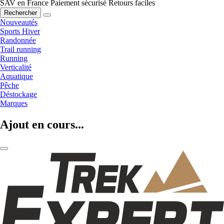
SAV en France
Paiement sécurisé
Retours faciles
Rechercher
Nouveautés
Sports Hiver
Randonnée
Trail running
Running
Verticalité
Aquatique
Pêche
Déstockage
Marques
Ajout en cours...