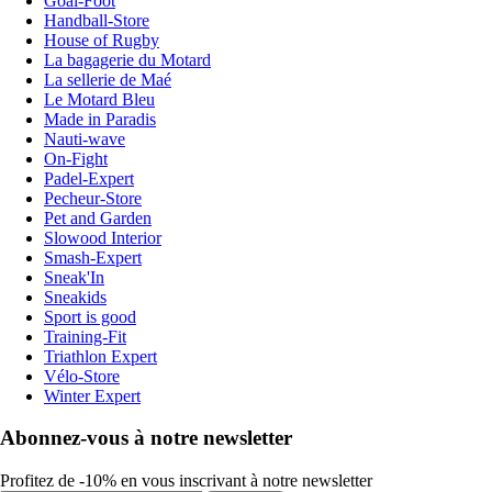
Goal-Foot
Handball-Store
House of Rugby
La bagagerie du Motard
La sellerie de Maé
Le Motard Bleu
Made in Paradis
Nauti-wave
On-Fight
Padel-Expert
Pecheur-Store
Pet and Garden
Slowood Interior
Smash-Expert
Sneak'In
Sneakids
Sport is good
Training-Fit
Triathlon Expert
Vélo-Store
Winter Expert
Abonnez-vous à notre newsletter
Profitez de -10% en vous inscrivant à notre newsletter