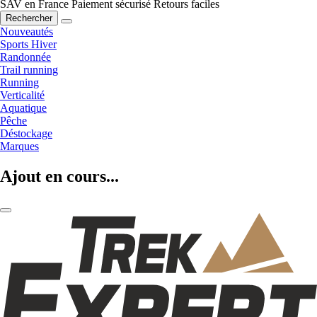
SAV en France
Paiement sécurisé
Retours faciles
Rechercher
Nouveautés
Sports Hiver
Randonnée
Trail running
Running
Verticalité
Aquatique
Pêche
Déstockage
Marques
Ajout en cours...