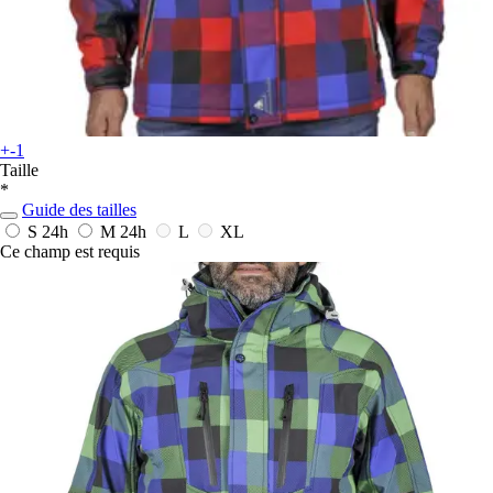
+-1
Taille
*
Guide des tailles
S
24h
M
24h
L
XL
Ce champ est requis