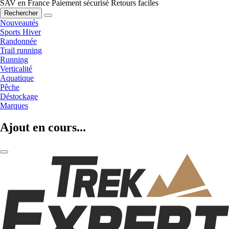
SAV en France
Paiement sécurisé
Retours faciles
Rechercher
Nouveautés
Sports Hiver
Randonnée
Trail running
Running
Verticalité
Aquatique
Pêche
Déstockage
Marques
Ajout en cours...