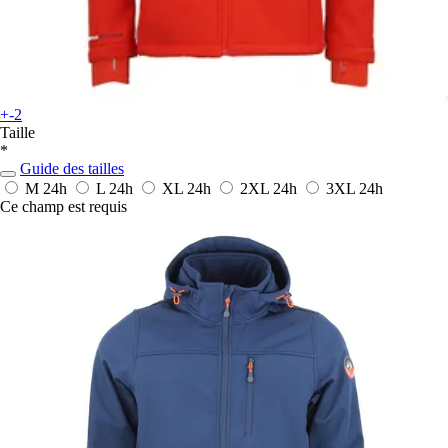
+-2
Taille
*
Guide des tailles
M
24h
L
24h
XL
24h
2XL
24h
3XL
24h
Ce champ est requis