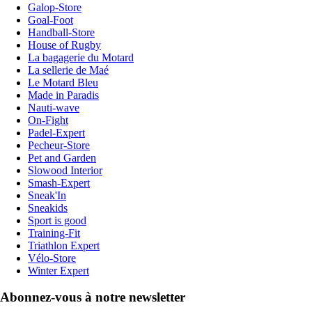
Galop-Store
Goal-Foot
Handball-Store
House of Rugby
La bagagerie du Motard
La sellerie de Maé
Le Motard Bleu
Made in Paradis
Nauti-wave
On-Fight
Padel-Expert
Pecheur-Store
Pet and Garden
Slowood Interior
Smash-Expert
Sneak'In
Sneakids
Sport is good
Training-Fit
Triathlon Expert
Vélo-Store
Winter Expert
Abonnez-vous à notre newsletter