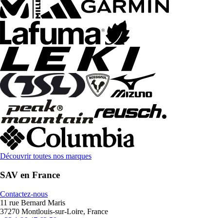
Découvrir toutes nos marques
SAV en France
Contactez-nous
11 rue Bernard Maris
37270 Montlouis-sur-Loire, France