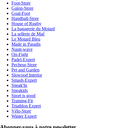
Foot-Store
Galop-Store
Goal-Foot
Handball-Store
House of Rugby
La bagagerie du Motard
La sellerie de Maé
Le Motard Bleu
Made in Paradis
Nauti-wave
On-Fight
Padel-Expert
Pecheur-Store
Pet and Garden
Slowood Interior
Smash-Expert
Sneak'In
Sneakids
Sport is good
Training-Fit
Triathlon Expert
Vélo-Store
Winter Expert
Abonnez-vous à notre newsletter