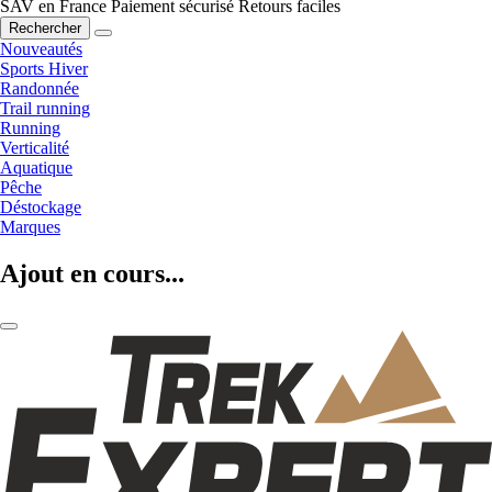
SAV en France
Paiement sécurisé
Retours faciles
Rechercher
Nouveautés
Sports Hiver
Randonnée
Trail running
Running
Verticalité
Aquatique
Pêche
Déstockage
Marques
Ajout en cours...