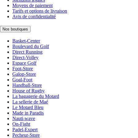
Moyens de paiement
Tarifs et options de livraison
Avis de confidentialité
Nos boutiques
Basket-Center
Boulevard du Golf
Direct Running
Direct-Volley
Espace Golf
Foot-Store
Galop-Store
Goal-Foot
Handball-Store
House of Rugby
La bagagerie du Motard
La sellerie de Maé
Le Motard Bleu
Made in Paradis
Nauti-wave
On-Fight
Padel-Expert
Pecheur-Store