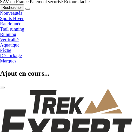
SAV en France
Paiement sécurisé
Retours faciles
Rechercher
Nouveautés
Sports Hiver
Randonnée
Trail running
Running
Verticalité
Aquatique
Pêche
Déstockage
Marques
Ajout en cours...