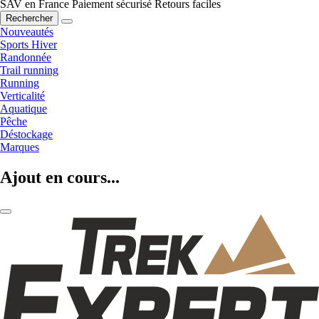
SAV en France
Paiement sécurisé
Retours faciles
Rechercher
Nouveautés
Sports Hiver
Randonnée
Trail running
Running
Verticalité
Aquatique
Pêche
Déstockage
Marques
Ajout en cours...