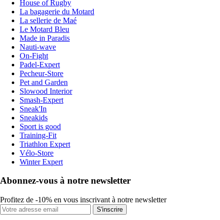
House of Rugby
La bagagerie du Motard
La sellerie de Maé
Le Motard Bleu
Made in Paradis
Nauti-wave
On-Fight
Padel-Expert
Pecheur-Store
Pet and Garden
Slowood Interior
Smash-Expert
Sneak'In
Sneakids
Sport is good
Training-Fit
Triathlon Expert
Vélo-Store
Winter Expert
Abonnez-vous à notre newsletter
Profitez de -10% en vous inscrivant à notre newsletter
S'inscrire