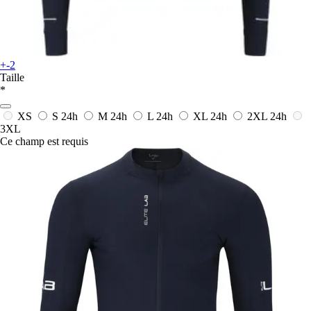
+-2
Taille
*
XS
S
24h
M
24h
L
24h
XL
24h
2XL
24h
3XL
Ce champ est requis