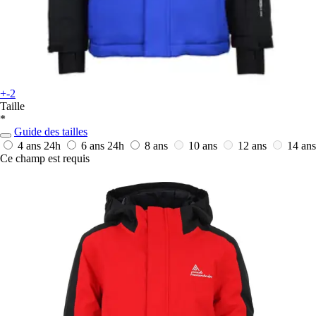
+-2
Taille
*
Guide des tailles
4 ans
24h
6 ans
24h
8 ans
10 ans
12 ans
14 ans
Ce champ est requis