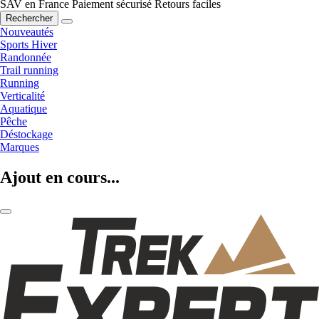
SAV en France
Paiement sécurisé
Retours faciles
Rechercher
Nouveautés
Sports Hiver
Randonnée
Trail running
Running
Verticalité
Aquatique
Pêche
Déstockage
Marques
Ajout en cours...