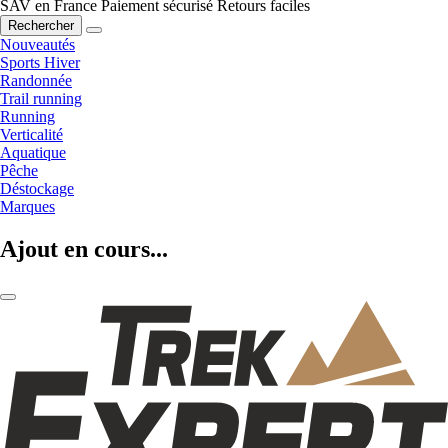
SAV en France
Paiement sécurisé
Retours faciles
Rechercher
Nouveautés
Sports Hiver
Randonnée
Trail running
Running
Verticalité
Aquatique
Pêche
Déstockage
Marques
Ajout en cours...