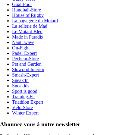
Goal-Foot
Handball-Store
House of Rugby
La bagagerie du Motard
La sellerie de Maé
Le Motard Bleu
Made in Paradis
Nauti-wave
On-Fight
Padel-Expert
Pecheur-Store
Pet and Garden
Slowood Interior
Smash-Expert
Sneak'In
Sneakids
Sport is good
Training-Fit
Triathlon Expert
Vélo-Store
Winter Expert
Abonnez-vous à notre newsletter