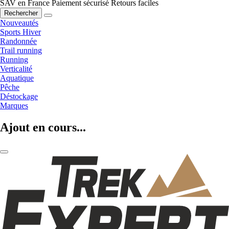
SAV en France
Paiement sécurisé
Retours faciles
Rechercher
Nouveautés
Sports Hiver
Randonnée
Trail running
Running
Verticalité
Aquatique
Pêche
Déstockage
Marques
Ajout en cours...