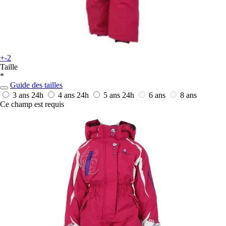
+-2
Taille
*
Guide des tailles
3 ans
24h
4 ans
24h
5 ans
24h
6 ans
8 ans
Ce champ est requis