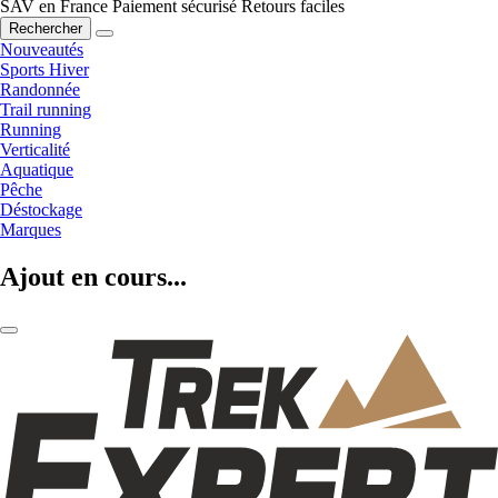
SAV en France
Paiement sécurisé
Retours faciles
Rechercher
Nouveautés
Sports Hiver
Randonnée
Trail running
Running
Verticalité
Aquatique
Pêche
Déstockage
Marques
Ajout en cours...