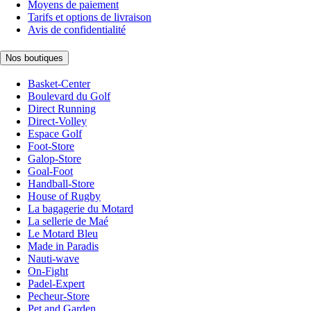
Moyens de paiement
Tarifs et options de livraison
Avis de confidentialité
Nos boutiques
Basket-Center
Boulevard du Golf
Direct Running
Direct-Volley
Espace Golf
Foot-Store
Galop-Store
Goal-Foot
Handball-Store
House of Rugby
La bagagerie du Motard
La sellerie de Maé
Le Motard Bleu
Made in Paradis
Nauti-wave
On-Fight
Padel-Expert
Pecheur-Store
Pet and Garden