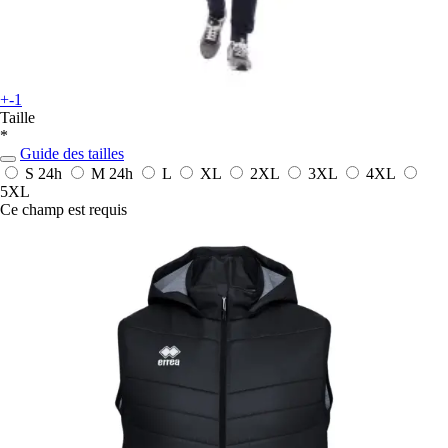
+-1
Taille
*
Guide des tailles
S
24h
M
24h
L
XL
2XL
3XL
4XL
5XL
Ce champ est requis