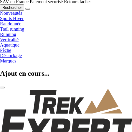
SAV en France
Paiement sécurisé
Retours faciles
Rechercher
Nouveautés
Sports Hiver
Randonnée
Trail running
Running
Verticalité
Aquatique
Pêche
Déstockage
Marques
Ajout en cours...